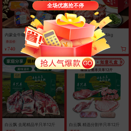
全场优惠抢不停
内蒙金牛颂福礼盒 6kg
内蒙草原手把羊肉4.5kg
券后价
券
满500元减50
740
490
¥
¥
白云飘 去尾精品半只羊12斤
白云飘 精选分割半只羊12斤