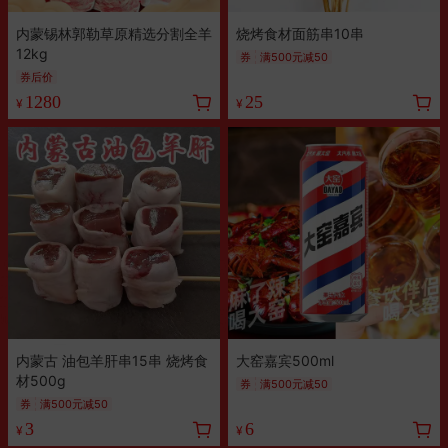
内蒙锡林郭勒草原精选分割全羊
烧烤食材面筋串10串
12kg
券
满500元减50
券后价
1280
25
¥
¥
内蒙古 油包羊肝串15串 烧烤食
大窑嘉宾500ml
材500g
券
满500元减50
券
满500元减50
3
6
¥
¥