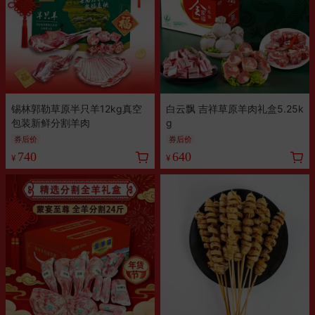
锡林郭勒草原半只羊12kg真空
白云飘 吉祥草原羊肉礼盒5.25k
包装新鲜分割羊肉
g
券后价
券后价
740
640
¥
¥