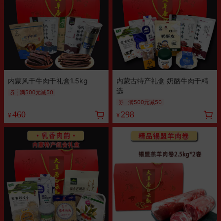
内蒙风干牛肉干礼盒1.5kg
内蒙古特产礼盒 奶酪牛肉干精
选
券
满500元减50
券
满500元减50
460
298
¥
¥