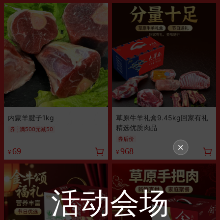
内蒙羊腱子1kg
草原牛羊礼盒9.45kg回家有礼
精选优质肉品
券
满500元减50
券后价
69
968
¥
¥
活动会场