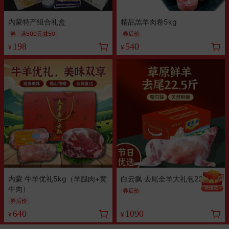
内蒙特产组合礼盒
精品羔羊肉卷5kg
券
满500元减50
券后价
198
540
¥
¥
内蒙 牛羊优礼5kg（羊腿肉+黄
白云飘 去尾全羊大礼包22.5斤
牛肉）
券后价
券后价
640
1090
¥
¥