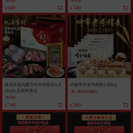
券后价
券后价
640
740
¥
¥
牧场珍选内蒙古牛羊肉组合5.8
内蒙呼市老号稍麦2.88kg
3kg礼盒新鲜直达
券
满500元减50
券后价
740
280
¥
¥