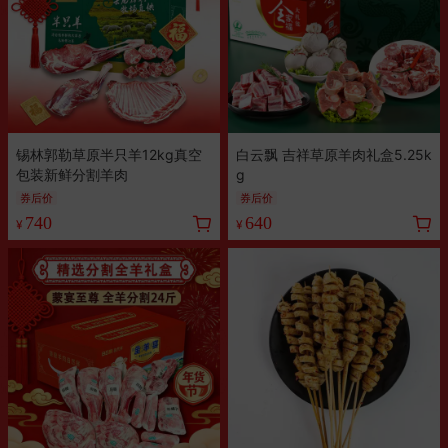
锡林郭勒草原半只羊12kg真空
白云飘 吉祥草原羊肉礼盒5.25k
包装新鲜分割羊肉
g
券后价
券后价
740
640
¥
¥