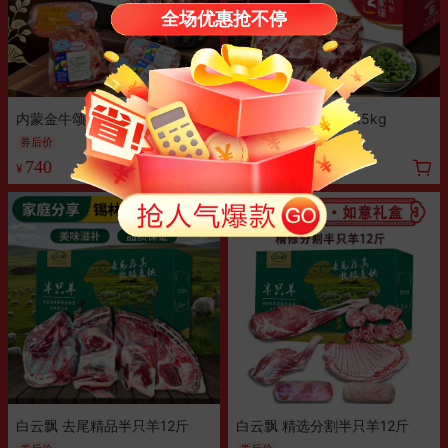
全场优惠抢不停
内蒙金牛颂福礼盒 6kg
内蒙草原手把羊肉4.5kg
券后价
券
满500元减50
740
490
¥
¥
白云飘 去尾精品半只羊12斤
白云飘 精选分割半只羊12斤