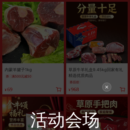
内蒙羊腱子1kg
草原牛羊礼盒9.45kg回家有礼
精选优质肉品
券
满500元减50
券后价
69
968
¥
¥
活动会场