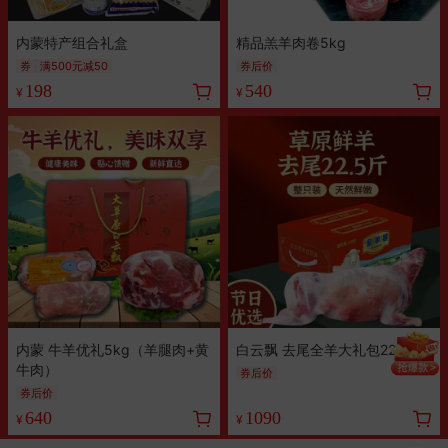
内蒙特产组合礼盒
精品羔羊肉卷5kg
券
满500元减50
券后价
198
540
¥
¥
内蒙 牛羊优礼5kg（羊腿肉+黄
白云飘 去尾全羊大礼包22.5斤
牛肉）
券后价
券后价
640
1090
¥
¥