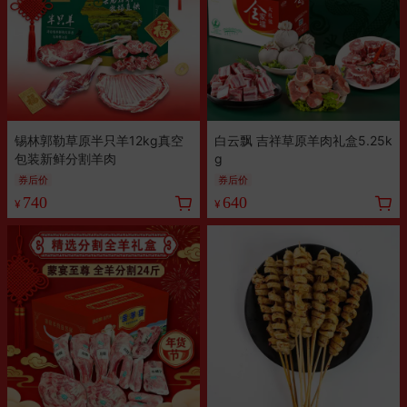
锡林郭勒草原半只羊12kg真空
白云飘 吉祥草原羊肉礼盒5.25k
包装新鲜分割羊肉
g
券后价
券后价
740
640
¥
¥