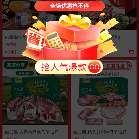
全场优惠抢不停
内蒙金牛颂福礼盒 6kg
内蒙草原手把羊肉4.5kg
券后价
券
满500元减50
740
490
¥
¥
白云飘 去尾精品半只羊12斤
白云飘 精选分割半只羊12斤