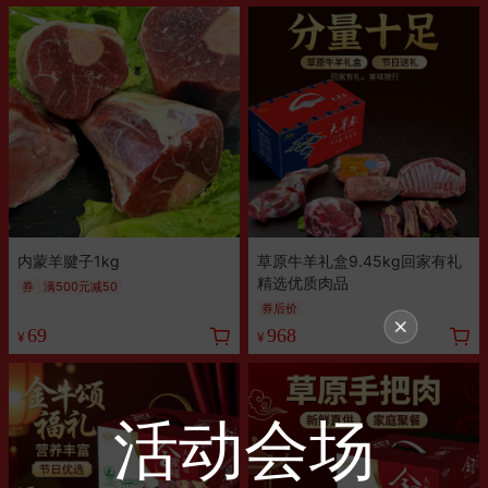
内蒙羊腱子1kg
草原牛羊礼盒9.45kg回家有礼
精选优质肉品
券
满500元减50
券后价
69
968
¥
¥
活动会场