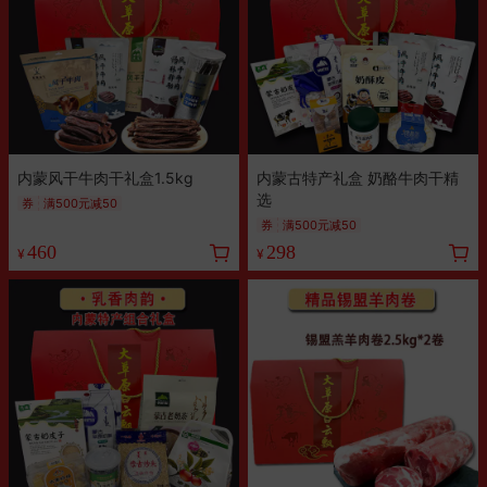
内蒙风干牛肉干礼盒1.5kg
内蒙古特产礼盒 奶酪牛肉干精
选
券
满500元减50
券
满500元减50
460
298
¥
¥