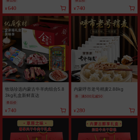
券后价
券后价
640
740
¥
¥
牧场珍选内蒙古牛羊肉组合5.8
内蒙呼市老号稍麦2.88kg
3kg礼盒新鲜直达
券
满500元减50
券后价
740
280
¥
¥