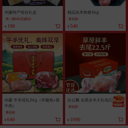
内蒙特产组合礼盒
精品羔羊肉卷5kg
券
满500元减50
券后价
198
540
¥
¥
内蒙 牛羊优礼5kg（羊腿肉+黄
白云飘 去尾全羊大礼包22.5斤
牛肉）
券后价
券后价
640
1090
¥
¥