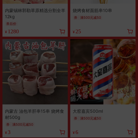
内蒙锡林郭勒草原精选分割全羊
烧烤食材面筋串10串
12kg
券
满500元减50
券后价
1280
25
¥
¥
内蒙古 油包羊肝串15串 烧烤食
大窑嘉宾500ml
材500g
券
满500元减50
券
满500元减50
3
6
¥
¥