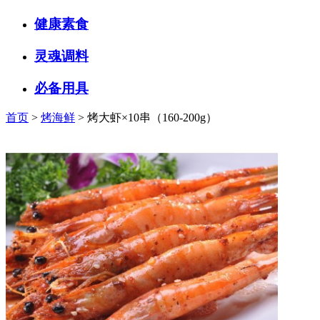
健康素食
灵魂调料
必备用具
首页
>
烤海鲜
> 烤大虾×10串（160-200g）