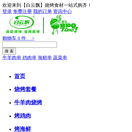
欢迎来到【白云飘】烧烤食材一站式购齐！
登录
免费注册
我的订单
资讯中心
购物车
0
件 >
牛羊肉串
鸡肉串
海鲜串
蔬菜串
首页
烧烤套餐
牛羊肉烧烤
烤鸡肉
烤海鲜