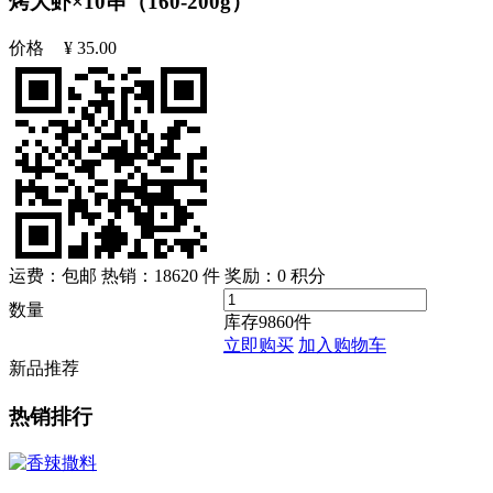
烤大虾×10串（160-200g）
价格
¥
35.00
运费：包邮
热销：18620 件
奖励：
0
积分
数量
库存
9860
件
立即购买
加入购物车
新品推荐
热销排行