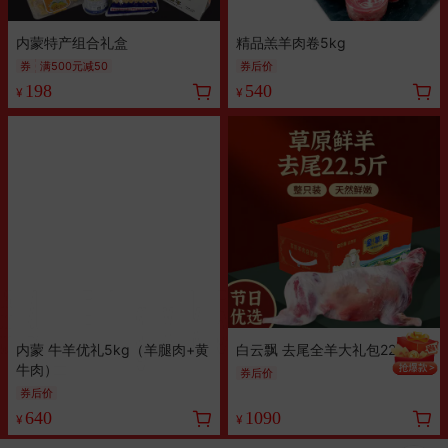
内蒙特产组合礼盒
精品羔羊肉卷5kg
券
满500元减50
券后价
198
540
¥
¥
内蒙 牛羊优礼5kg（羊腿肉+黄
白云飘 去尾全羊大礼包22.5斤
牛肉）
券后价
券后价
640
1090
¥
¥