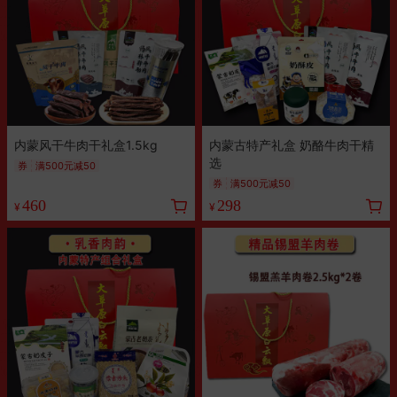
内蒙风干牛肉干礼盒1.5kg
内蒙古特产礼盒 奶酪牛肉干精
选
券
满500元减50
券
满500元减50
460
298
¥
¥