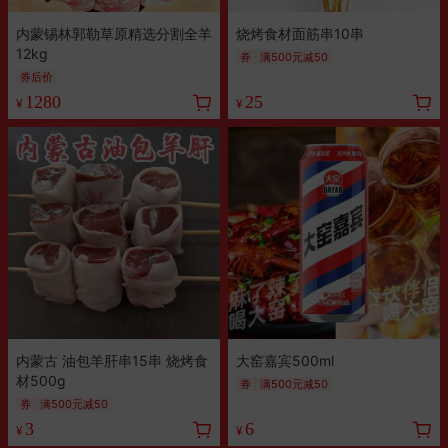
内蒙锡林郭勒草原精选分割全羊
烧烤食材面筋串10串
12kg
券
满500元减50
券后价
1280
25
¥
¥
内蒙古 油包羊肝串15串 烧烤食
大窑嘉宾500ml
材500g
券
满500元减50
券
满500元减50
3
6
¥
¥