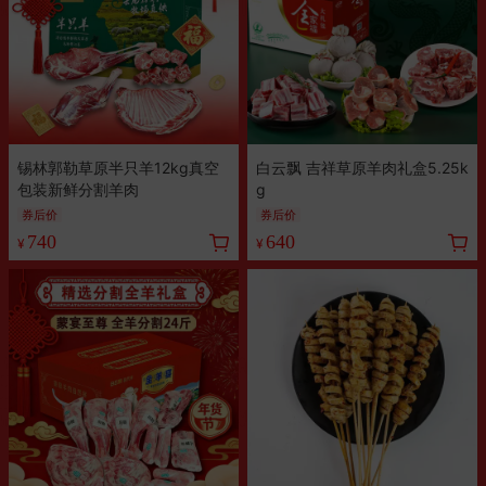
锡林郭勒草原半只羊12kg真空
白云飘 吉祥草原羊肉礼盒5.25k
包装新鲜分割羊肉
g
券后价
券后价
740
640
¥
¥