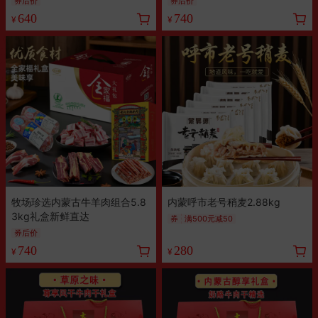
券后价
券后价
640
740
¥
¥
牧场珍选内蒙古牛羊肉组合5.8
内蒙呼市老号稍麦2.88kg
3kg礼盒新鲜直达
券
满500元减50
券后价
740
280
¥
¥