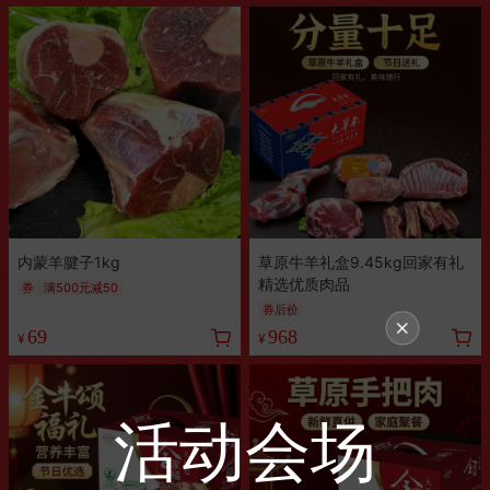
内蒙羊腱子1kg
草原牛羊礼盒9.45kg回家有礼
精选优质肉品
券
满500元减50
券后价
69
968
¥
¥
活动会场