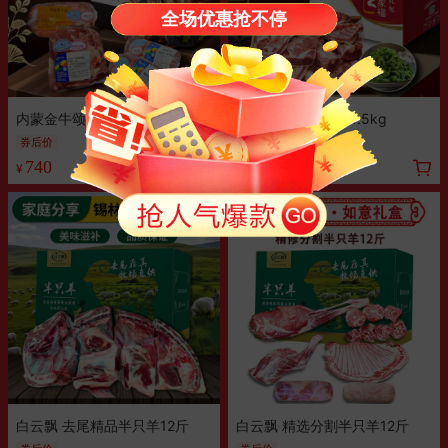
全场优惠抢不停
内蒙金牛颂福礼盒 6kg
内蒙草原手把羊肉4.5kg
券后价
券
满500元减50
740
490
¥
¥
白云飘 去尾精品半只羊12斤
白云飘 精选分割半只羊12斤